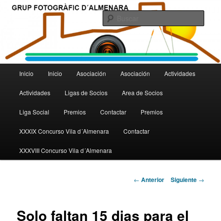
Grup Fotogràfic d´Almenara
Busc
Menú
Inicio
Inicio
Asociación
Asociación
Actividades
Ir
principal
Actividades
Ligas de Socios
Area de Socios
al
Liga Social
Premios
Contactar
Premios
contenido
XXXIX Concurso Vila d´Almenara
Contactar
principal
XXXVIII Concurso Vila d´Almenara
Navegador
←
Anterior
Siguiente
→
de
artículos
Solo faltan 15 dias para el